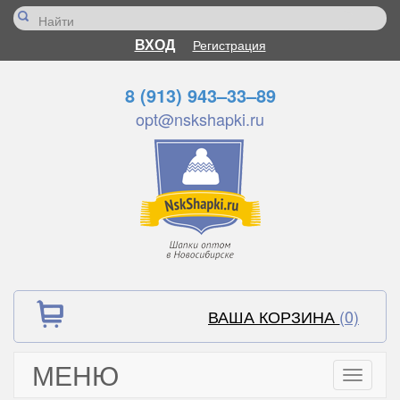
ВХОД
Регистрация
8 (913) 943–33–89
opt@nskshapki.ru
ВАША КОРЗИНА
(0)
МЕНЮ
Toggle
navigati