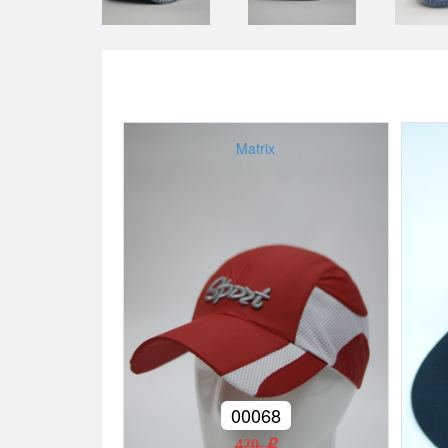
Matrix
00068
420 r