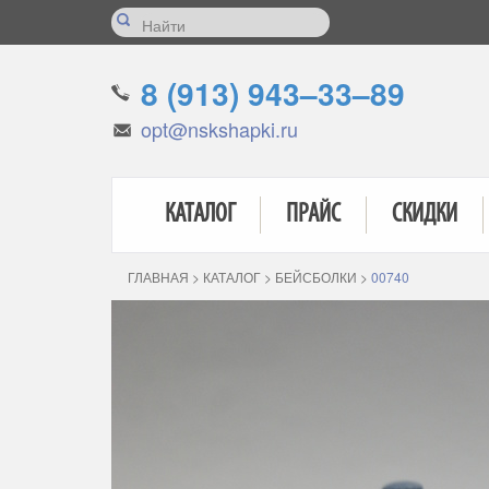
8 (913) 943–33–89
opt@nskshapki.ru
КАТАЛОГ
ПРАЙС
СКИДКИ
ГЛАВНАЯ
>
КАТАЛОГ
>
БЕЙСБОЛКИ
>
00740