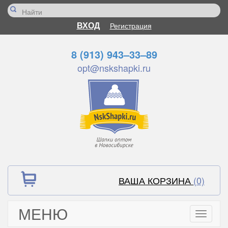
ВХОД
Регистрация
8 (913) 943–33–89
opt@nskshapki.ru
ВАША КОРЗИНА
(0)
МЕНЮ
Toggle
navigati