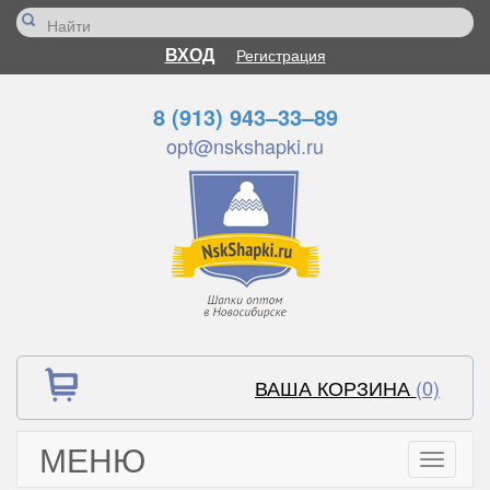
ВХОД
Регистрация
8 (913) 943–33–89
opt@nskshapki.ru
ВАША КОРЗИНА
(0)
МЕНЮ
Toggle
navigati