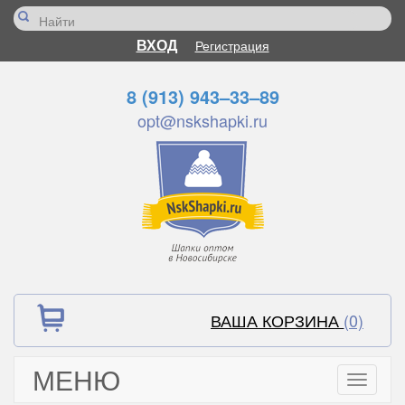
ВХОД
Регистрация
8 (913) 943–33–89
opt@nskshapki.ru
ВАША КОРЗИНА
(0)
МЕНЮ
Toggle
navigati