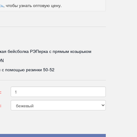
сь
, чтобы узнать оптовую цену.
кая бейсболка РЭПерка с прямым козырьком
ON
я с помощью резинки 50-52
:
: