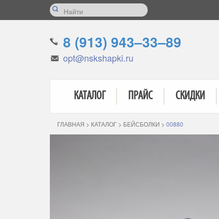
8 (913) 943–33–89
opt@nskshapki.ru
КАТАЛОГ
ПРАЙС
СКИДКИ
ГЛАВНАЯ
>
КАТАЛОГ
>
БЕЙСБОЛКИ
>
00880