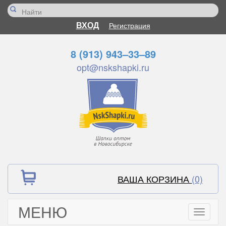
ВХОД
Регистрация
8 (913) 943–33–89
opt@nskshapki.ru
ВАША КОРЗИНА
(0)
МЕНЮ
Toggle
navigati