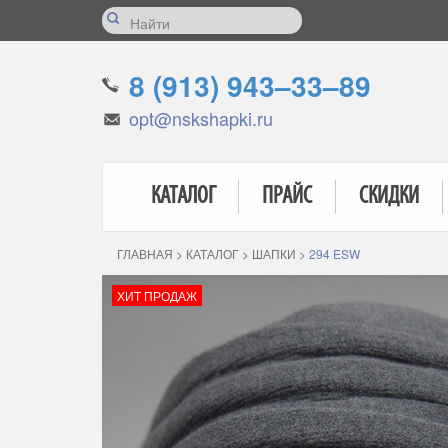
8 (913) 943–33–89
opt@nskshapki.ru
КАТАЛОГ
ПРАЙС
СКИДКИ
ГЛАВНАЯ
>
КАТАЛОГ
>
ШАПКИ
>
294 ESW
ХИТ ПРОДАЖ