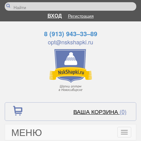
ВХОД
Регистрация
8 (913) 943–33–89
opt@nskshapki.ru
ВАША КОРЗИНА
(0)
МЕНЮ
Toggle
navigati