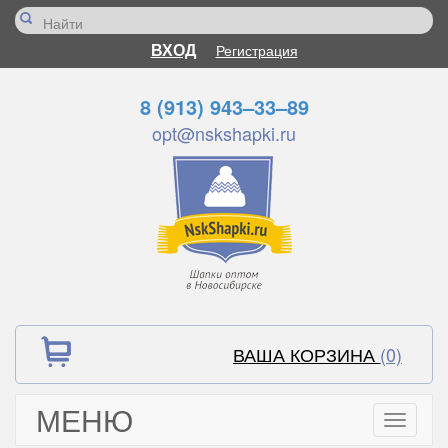
ВХОД
Регистрация
8 (913) 943–33–89
opt@nskshapki.ru
ВАША КОРЗИНА
(0)
МЕНЮ
Toggle
navigati