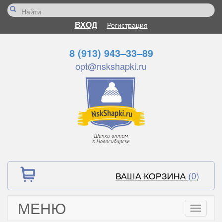
ВХОД
Регистрация
8 (913) 943–33–89
opt@nskshapki.ru
ВАША КОРЗИНА
(0)
МЕНЮ
Toggle
navigati