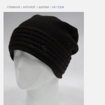
ГЛАВНАЯ
>
КАТАЛОГ
>
ШАПКИ
>
347 ESW