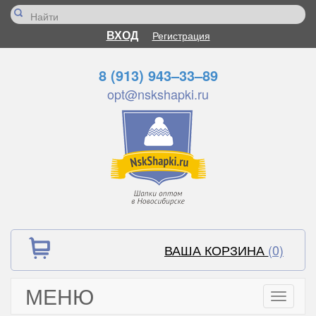
ВХОД
Регистрация
8 (913) 943–33–89
opt@nskshapki.ru
ВАША КОРЗИНА
(0)
МЕНЮ
Toggle
navigati