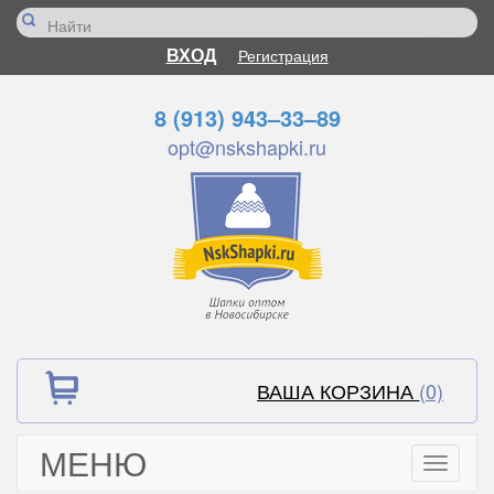
ВХОД
Регистрация
8 (913) 943–33–89
opt@nskshapki.ru
ВАША КОРЗИНА
(0)
МЕНЮ
Toggle
navigati