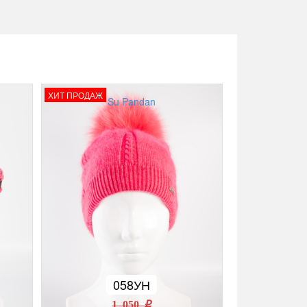
ХИТ ПРОДАЖ
Su Pandan
058УН
1 050 r