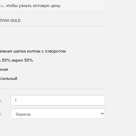
сь
, чтобы узнать оптовую цену.
КАТРИН GOLD
жная шапка колпак с отворотом
ь 50% акрил 50%
рная
рсальный
:
: