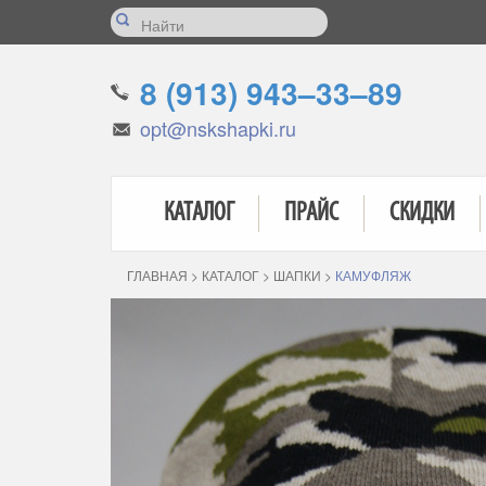
8 (913) 943–33–89
opt@nskshapki.ru
КАТАЛОГ
ПРАЙС
СКИДКИ
ГЛАВНАЯ
>
КАТАЛОГ
>
ШАПКИ
>
КАМУФЛЯЖ