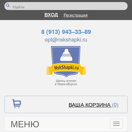
ВХОД
Регистрация
8 (913) 943–33–89
opt@nskshapki.ru
ВАША КОРЗИНА
(0)
МЕНЮ
Toggle
navigati