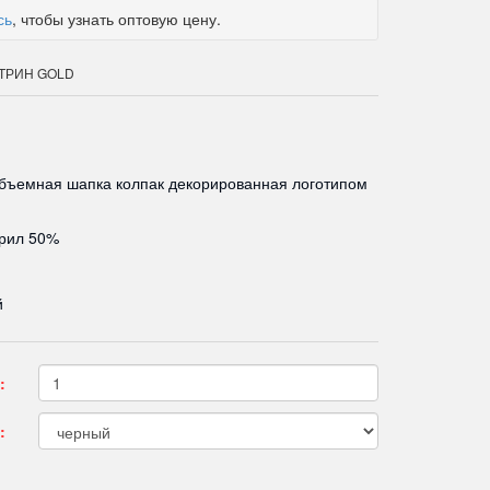
сь
, чтобы узнать оптовую цену.
КАТРИН GOLD
бъемная шапка колпак декорированная логотипом
крил 50%
й
:
: