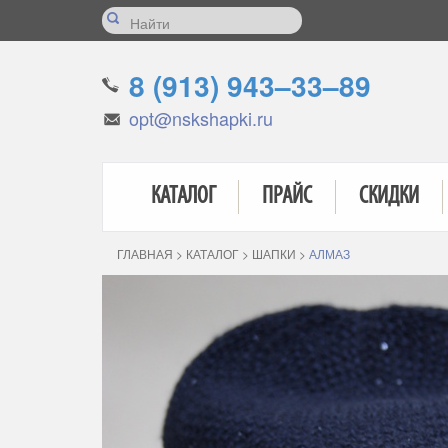
8 (913) 943–33–89
opt@nskshapki.ru
КАТАЛОГ
ПРАЙС
СКИДКИ
ГЛАВНАЯ
>
КАТАЛОГ
>
ШАПКИ
>
АЛМАЗ