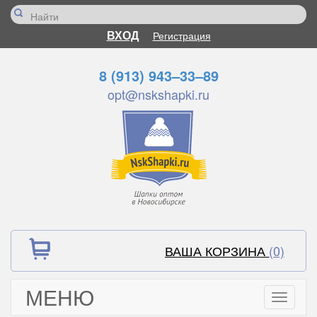
ВХОД
Регистрация
8 (913) 943–33–89
opt@nskshapki.ru
ВАША КОРЗИНА
(0)
МЕНЮ
Toggle
navigati