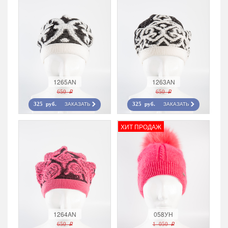
1265AN
1263AN
650 r
650 r
ЗАКАЗАТЬ
ЗАКАЗАТЬ
325 руб.
325 руб.
ХИТ ПРОДАЖ
1264AN
058УН
650 r
1 050 r