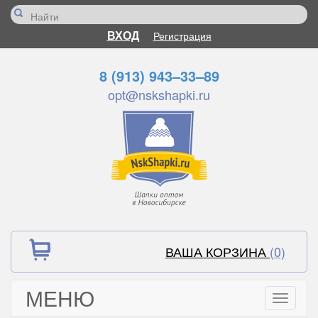
ВХОД
Регистрация
8 (913) 943–33–89
opt@nskshapki.ru
ВАША КОРЗИНА
(0)
МЕНЮ
Toggle
navigati