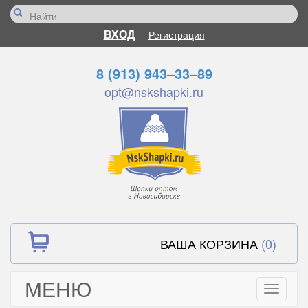
ВХОД
Регистрация
8 (913) 943–33–89
opt@nskshapki.ru
ВАША КОРЗИНА
(0)
МЕНЮ
Toggle
navigati