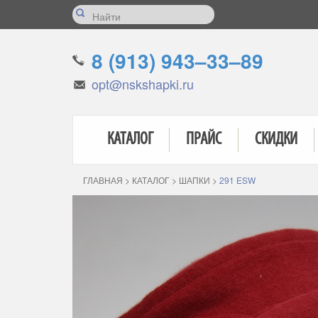
8 (913) 943–33–89
opt@nskshapki.ru
КАТАЛОГ
ПРАЙС
СКИДКИ
ГЛАВНАЯ
>
КАТАЛОГ
>
ШАПКИ
>
291 ESW