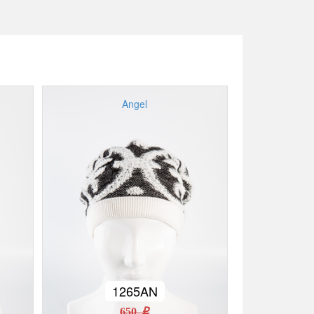
Angel
1265AN
650 r