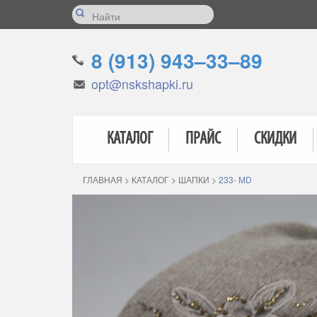
8 (913) 943–33–89
opt@nskshapki.ru
КАТАЛОГ
ПРАЙС
СКИДКИ
ГЛАВНАЯ
>
КАТАЛОГ
>
ШАПКИ
>
233- MD