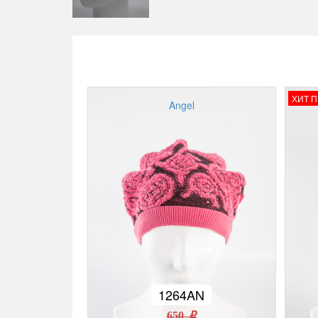
ХИТ 
Angel
1264AN
650 r