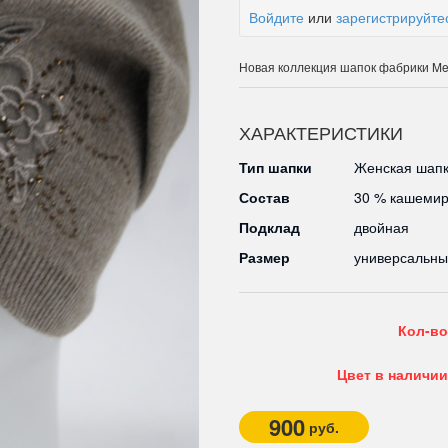
Войдите
или
зарегистрируйте
Новая коллекция шапок фабрики Me
ХАРАКТЕРИСТИКИ
Тип шапки
Женская шапк
Состав
30 % кашемир
Подклад
двойная
Размер
универсальн
Кол-во
Цвет в наличии
900
руб.