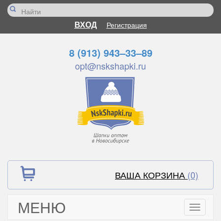
ВХОД
Регистрация
8 (913) 943–33–89
opt@nskshapki.ru
ВАША КОРЗИНА
(0)
МЕНЮ
Toggle
navigati