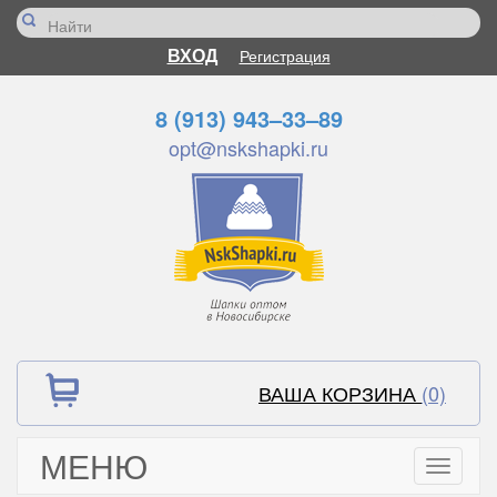
ВХОД
Регистрация
8 (913) 943–33–89
opt@nskshapki.ru
ВАША КОРЗИНА
(0)
МЕНЮ
Toggle
navigati