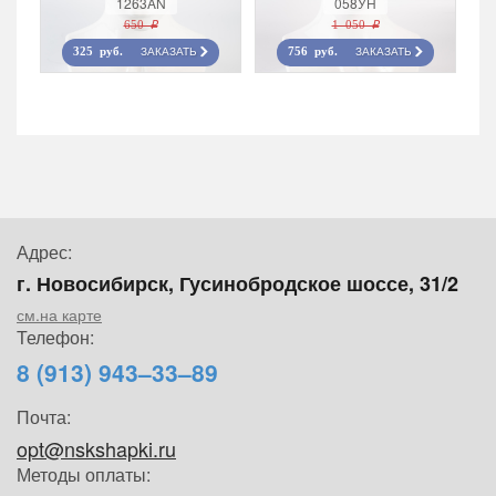
1263AN
058УН
650 r
1 050 r
ЗАКАЗАТЬ
ЗАКАЗАТЬ
325 руб.
756 руб.
Адрес:
г. Новосибирск, Гусинобродское шоссе, 31/2
см.на карте
Телефон:
8 (913) 943–33–89
Почта:
opt@nskshapki.ru
Методы оплаты: