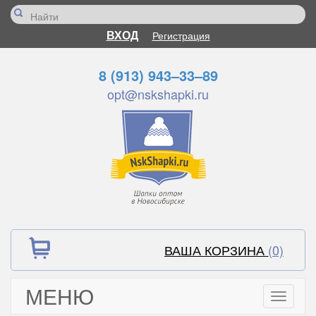
ВХОД
Регистрация
8 (913) 943–33–89
opt@nskshapki.ru
ВАША КОРЗИНА
(0)
МЕНЮ
Toggle
navigati