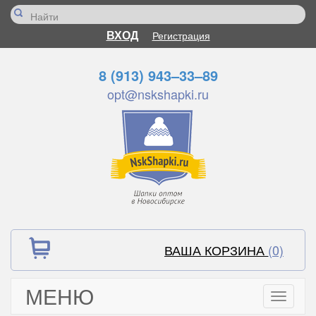
ВХОД
Регистрация
8 (913) 943–33–89
opt@nskshapki.ru
ВАША КОРЗИНА
(0)
МЕНЮ
Toggle
navigati