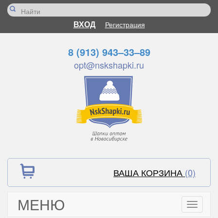
ВХОД
Регистрация
8 (913) 943–33–89
opt@nskshapki.ru
ВАША КОРЗИНА
(0)
МЕНЮ
Toggle
navigati