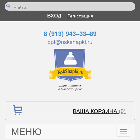
ВХОД
Регистрация
8 (913) 943–33–89
opt@nskshapki.ru
ВАША КОРЗИНА
(0)
МЕНЮ
Toggle
navigati