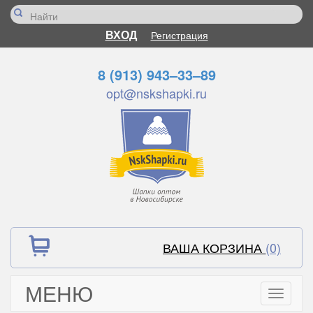
ВХОД
Регистрация
8 (913) 943–33–89
opt@nskshapki.ru
ВАША КОРЗИНА
(0)
МЕНЮ
Toggle
navigati