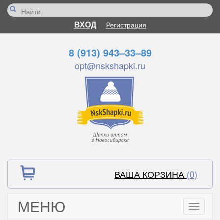
ВХОД
Регистрация
8 (913) 943–33–89
opt@nskshapki.ru
ВАША КОРЗИНА
(0)
МЕНЮ
Toggle
navigati