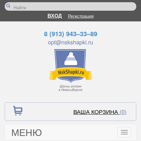
ВХОД
Регистрация
8 (913) 943–33–89
opt@nskshapki.ru
ВАША КОРЗИНА
(0)
МЕНЮ
Toggle
navigati