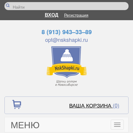
ВХОД
Регистрация
8 (913) 943–33–89
opt@nskshapki.ru
ВАША КОРЗИНА
(0)
МЕНЮ
Toggle
navigati