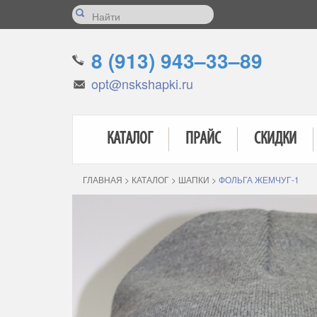
8 (913) 943–33–89
opt@nskshapki.ru
КАТАЛОГ
ПРАЙС
СКИДКИ
ГЛАВНАЯ
>
КАТАЛОГ
>
ШАПКИ
>
ФОЛЬГА ЖЕМЧУГ-1