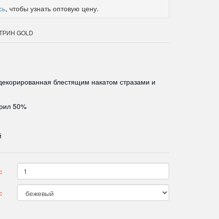
сь
, чтобы узнать оптовую цену.
КАТРИН GOLD
декорированная блестящим накатом стразами и
крил 50%
й
:
: