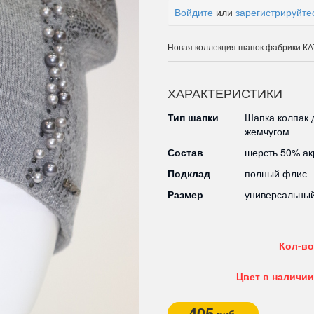
Войдите
или
зарегистрируйте
Новая коллекция шапок фабрики 
ХАРАКТЕРИСТИКИ
Тип шапки
Шапка колпак 
жемчугом
Состав
шерсть 50% а
Подклад
полный флис
Размер
универсальны
Кол-во
Цвет в наличии
405
руб.