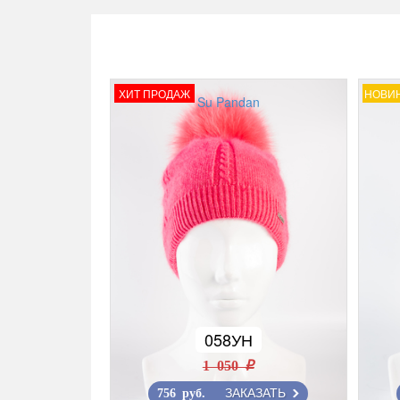
ХИТ ПРОДАЖ
НОВИ
Su Pandan
058УН
1 050 r
ЗАКАЗАТЬ
756 руб.