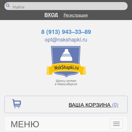
ВХОД
Регистрация
8 (913) 943–33–89
opt@nskshapki.ru
ВАША КОРЗИНА
(0)
МЕНЮ
Toggle
navigati