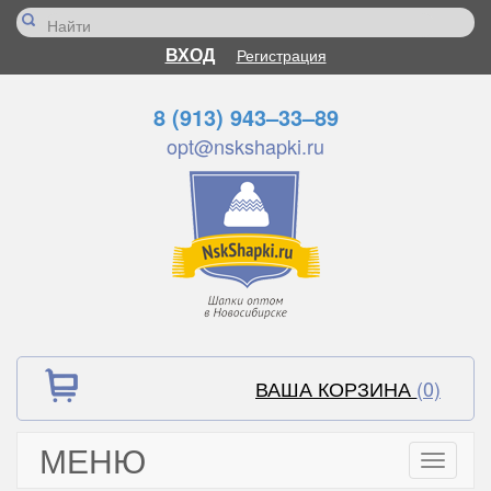
ВХОД
Регистрация
8 (913) 943–33–89
opt@nskshapki.ru
ВАША КОРЗИНА
(0)
МЕНЮ
Toggle
navigati