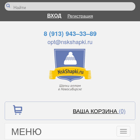
ВХОД
Регистрация
8 (913) 943–33–89
opt@nskshapki.ru
ВАША КОРЗИНА
(0)
МЕНЮ
Toggle
navigati