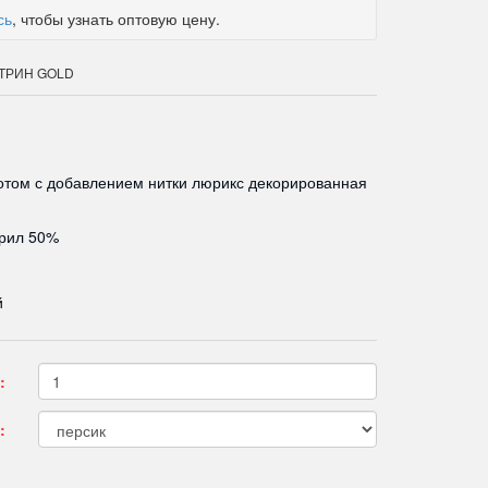
сь
, чтобы узнать оптовую цену.
КАТРИН GOLD
отом с добавлением нитки люрикс декорированная
крил 50%
й
:
: