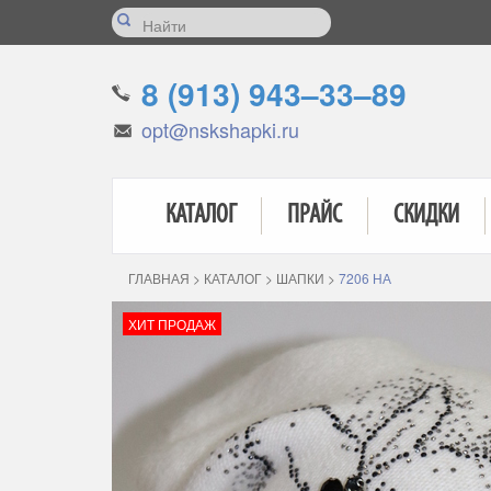
8 (913) 943–33–89
opt@nskshapki.ru
КАТАЛОГ
ПРАЙС
СКИДКИ
ГЛАВНАЯ
>
КАТАЛОГ
>
ШАПКИ
>
7206 НА
ХИТ ПРОДАЖ