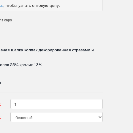
сь
, чтобы узнать оптовую цену.
ns caps
вная шапка колпак декорированная стразами и
опок 25% кролик 13%
й
:
: