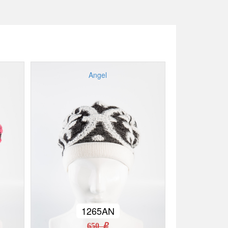
Angel
1265AN
650 r