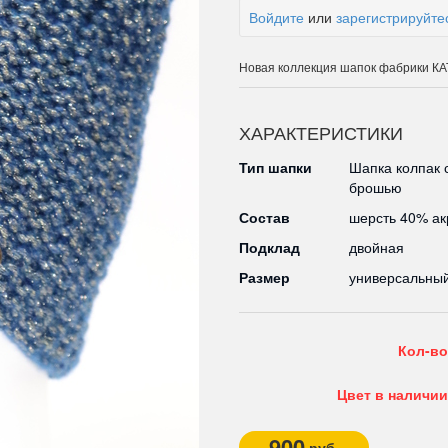
Войдите
или
зарегистрируйте
Новая коллекция шапок фабрики 
ХАРАКТЕРИСТИКИ
Тип шапки
Шапка колпак 
брошью
Состав
шерсть 40% а
Подклад
двойная
Размер
универсальны
Кол-во
Цвет в наличии
900
руб.