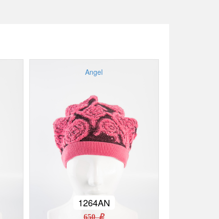
Angel
1264AN
650 r