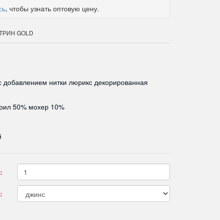
сь
, чтобы узнать оптовую цену.
КАТРИН GOLD
с добавлением нитки люрикс декорированная
крил 50% мохер 10%
й
:
: