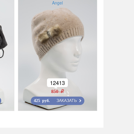
Angel
12413
850 r
ЗАКАЗАТЬ
425 руб.