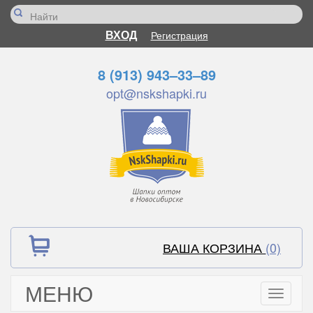
ВХОД
Регистрация
8 (913) 943–33–89
opt@nskshapki.ru
ВАША КОРЗИНА
(0)
МЕНЮ
Toggle
navigati