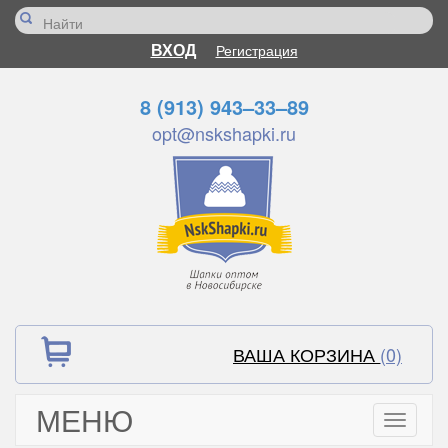
ВХОД
Регистрация
8 (913) 943–33–89
opt@nskshapki.ru
ВАША КОРЗИНА
(0)
МЕНЮ
Toggle
navigati