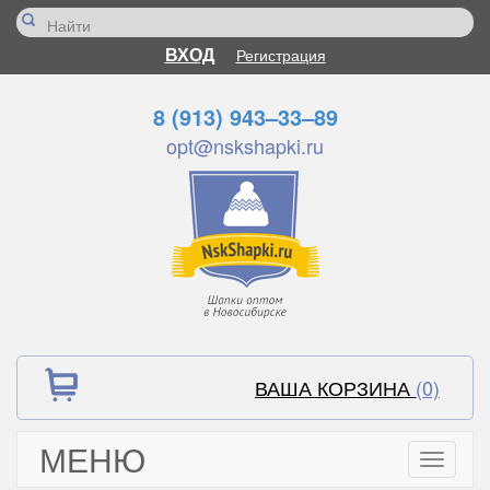
ВХОД
Регистрация
8 (913) 943–33–89
opt@nskshapki.ru
ВАША КОРЗИНА
(0)
МЕНЮ
Toggle
navigati