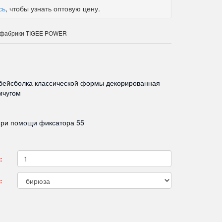
сь
, чтобы узнать оптовую цену.
к фабрики TIGEE POWER
бейсболка классической формы декорированная
мчугом
при помощи фиксатора 55
:
: