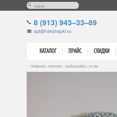
8 (913) 943–33–89
opt@nskshapki.ru
КАТАЛОГ
ПРАЙС
СКИДКИ
ГЛАВНАЯ
>
КАТАЛОГ
>
БЕЙСБОЛКИ
>
01194