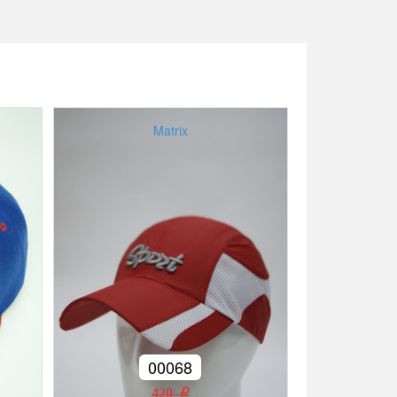
Matrix
00068
420 r