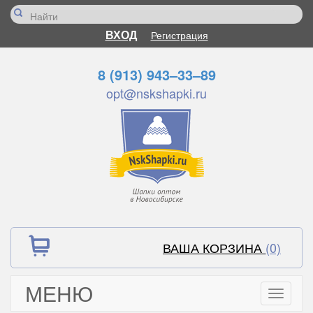
ВХОД
Регистрация
8 (913) 943–33–89
opt@nskshapki.ru
ВАША КОРЗИНА
(0)
МЕНЮ
Toggle
navigati