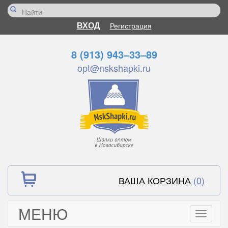
ВХОД
Регистрация
8 (913) 943–33–89
opt@nskshapki.ru
ВАША КОРЗИНА
(0)
МЕНЮ
Toggle
navigati