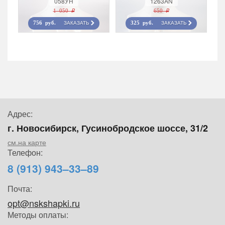
058УН
1263AN
1 050 r
650 r
ЗАКАЗАТЬ
ЗАКАЗАТЬ
756 руб.
325 руб.
Адрес:
г. Новосибирск, Гусинобродское шоссе, 31/2
см.на карте
Телефон:
8 (913) 943–33–89
Почта:
opt@nskshapki.ru
Методы оплаты: