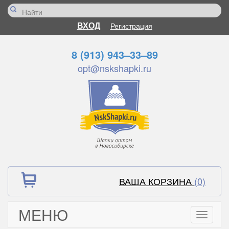
ВХОД
Регистрация
8 (913) 943–33–89
opt@nskshapki.ru
ВАША КОРЗИНА
(0)
МЕНЮ
Toggle
navigati