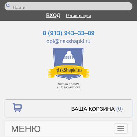
ВХОД
Регистрация
8 (913) 943–33–89
opt@nskshapki.ru
ВАША КОРЗИНА
(0)
МЕНЮ
Toggle
navigati