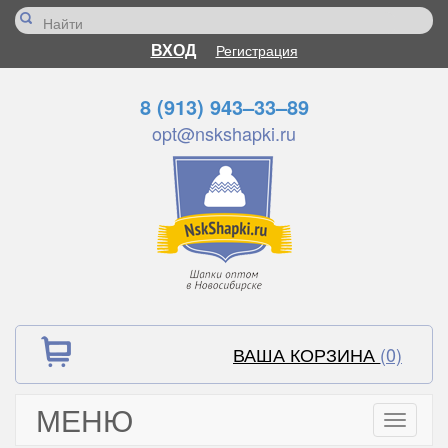
ВХОД
Регистрация
8 (913) 943–33–89
opt@nskshapki.ru
ВАША КОРЗИНА
(0)
МЕНЮ
Toggle
navigati