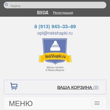
ВХОД
Регистрация
8 (913) 943–33–89
opt@nskshapki.ru
ВАША КОРЗИНА
(0)
МЕНЮ
Toggle
navigati